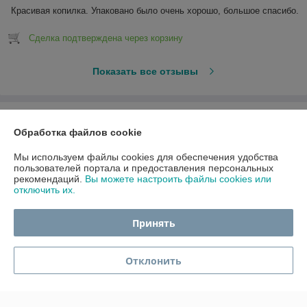
Красивая копилка. Упаковано было очень хорошо, большое спасибо.
Сделка подтверждена через корзину
Показать все отзывы
О нас
Обработка файлов cookie
Контакты
Мы используем файлы cookies для обеспечения удобства
пользователей портала и предоставления персональных
рекомендаций.
Вы можете настроить файлы cookies или
Доставка и оплата
отключить их.
График работы
Принять
Полная версия сайта
Отклонить
Политика обработки cookies