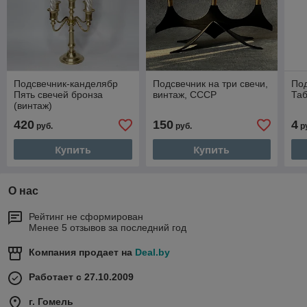
Подсвечник-канделябр
Подсвечник на три свечи,
Под
Пять свечей бронза
винтаж, СССР
Таб
(винтаж)
420
150
4
руб.
руб.
р
Купить
Купить
О нас
Рейтинг не сформирован
Менее 5 отзывов за последний год
Компания продает на
Deal.by
Работает с 27.10.2009
г. Гомель