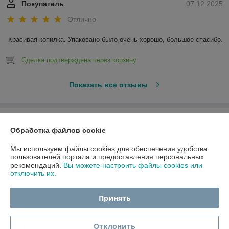
Покупатель
07.12.2025
Отлично
Красивая копилка. Упаковано было очень хорошо, большое спасибо.
Сделка подтверждена через корзину
Показать все отзывы
О нас
Обработка файлов cookie
Контакты
Мы используем файлы cookies для обеспечения удобства
пользователей портала и предоставления персональных
рекомендаций.
Вы можете настроить файлы cookies или
Доставка и оплата
отключить их.
График работы
Принять
Полная версия сайта
Отклонить