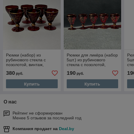
Рюмки (набор) из
Рюмки для ликёра (набор
Рюм
рубинового стекла с
5шт.) из рубинового
5шт
позолотой, винтаж,
стекла с позолотой,
сте
Чехословакия, Богемия
винтаж, Чехословакия,
вин
380
190
19
руб.
руб.
Богемия
Бо
Купить
Купить
О нас
Рейтинг не сформирован
Менее 5 отзывов за последний год
Компания продает на
Deal.by