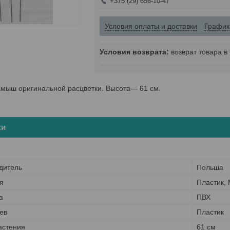
+375 (29) 656-10-47
Условия оплаты и доставки
График
возврат товара в
амыш оригинальной расцветки. Высота― 61 см.
ки
дитель
Польша
я
Пластик,
а
ПВХ
ев
Пластик
астения
61 см