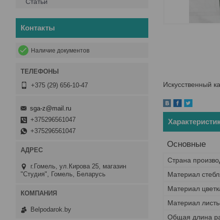
Статьи
Контакты
Наличие документов
Искусственный к
+375 (29) 656-10-47
sga-z@mail.ru
+375296561047
Характеристи
+375296561047
Основные
Страна произво
г.Гомель, ул.Кирова 25, магазин
"Студия", Гомель, Беларусь
Материал стебл
Материал цветк
Материал листь
Belpodarok.by
Общая длина р