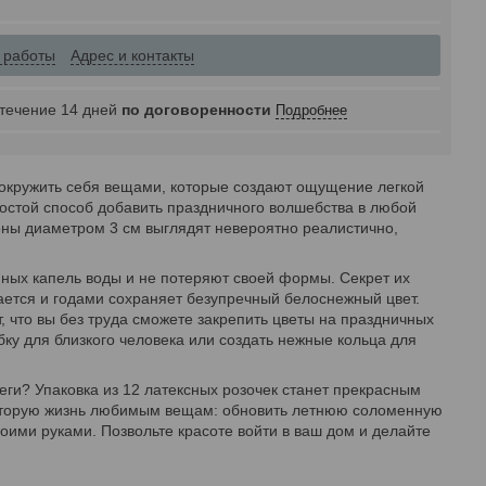
 работы
Адрес и контакты
 течение 14 дней
по договоренности
Подробнее
я окружить себя вещами, которые создают ощущение легкой
ростой способ добавить праздничного волшебства в любой
оны диаметром 3 см выглядят невероятно реалистично,
чайных капель воды и не потеряют своей формы. Секрет их
щается и годами сохраняет безупречный белоснежный цвет.
, что вы без труда сможете закрепить цветы на праздничных
бку для близкого человека или создать нежные кольца для
ги? Упаковка из 12 латексных розочек станет прекрасным
 вторую жизнь любимым вещам: обновить летнюю соломенную
оими руками. Позвольте красоте войти в ваш дом и делайте