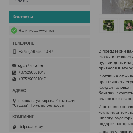
Статьи
Контакты
Наличие документов
В преддверии важ
+375 (29) 656-10-47
сказки и нежност
будний день или
sga-z@mail.ru
привнося в атмос
+375296561047
В отличие от жив
+375296561047
практичности скр
Каждая головка н
бокалах, скрутит
салфеток к звано
г.Гомель, ул.Кирова 25, магазин
"Студия", Гомель, Беларусь
Ищете вдохновля
комплиментом, к
шляпку, задекори
подарки, которые
Belpodarok.by
Цена за упаковку.