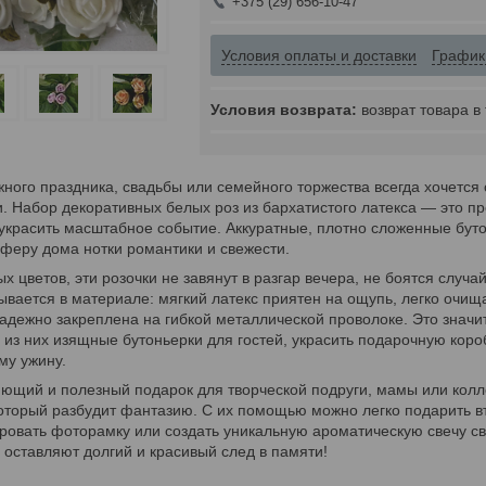
+375 (29) 656-10-47
Условия оплаты и доставки
График
возврат товара в
ного праздника, свадьбы или семейного торжества всегда хочетс
и. Набор декоративных белых роз из бархатистого латекса — это п
 украсить масштабное событие. Аккуратные, плотно сложенные бут
феру дома нотки романтики и свежести.
ых цветов, эти розочки не завянут в разгар вечера, не боятся слу
ывается в материале: мягкий латекс приятен на ощупь, легко очи
адежно закреплена на гибкой металлической проволоке. Это значит
ь из них изящные бутоньерки для гостей, украсить подарочную коро
му ужину.
ющий и полезный подарок для творческой подруги, мамы или колле
оторый разбудит фантазию. С их помощью можно легко подарить
ровать фоторамку или создать уникальную ароматическую свечу св
 оставляют долгий и красивый след в памяти!