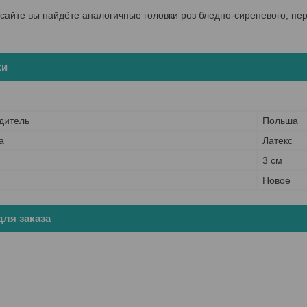
сайте вы найдёте аналогичные головки роз бледно-сиреневого, пер
ки
дитель
Польша
а
Латекс
3 см
Новое
ля заказа