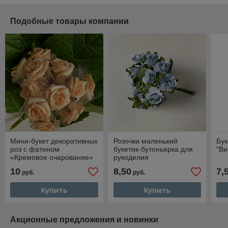
Подобные товары компании
Мини-букет декоративных
Розочки маленький
Бук
роз с фатином
букетик-бутоньерка для
"Ви
«Кремовое очарование»
рукоделия
(11 цветков)
10
8,50
7,
руб.
руб.
Купить
Купить
Акционные предложения и новинки