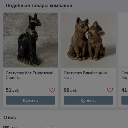
Подобные товары компании
Статуэтка Кот Египетский
Статуэтка Влюблённые
Ста
Сфинкс
коты
бе
51
99
41
руб.
руб.
Купить
Купить
О нас