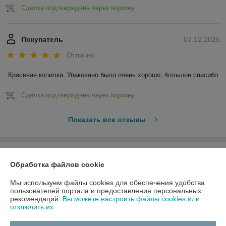
Сделка подтверждена через корзину
Покупатель
07.12.2025
Отлично
Красивая копилка. Упаковано было очень хорошо, большое спасибо.
Сделка подтверждена через корзину
Показать все отзывы
О нас
Обработка файлов cookie
Контакты
Мы используем файлы cookies для обеспечения удобства
пользователей портала и предоставления персональных
рекомендаций.
Вы можете настроить файлы cookies или
Доставка и оплата
отключить их.
График работы