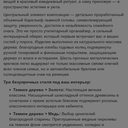
вещей в красивый ежедневный ритуал, а саму прихожую — в
пространство эстетики и уюта.
Центральный элемент композиции — детально проработанный
объемный барельеф львиной головы, символизирующий
защиту, уверенность, достаток и незыблемость семейного
очага. Это не просто утилитарный органайзер, а сильный
интерьерный оберег, который первым встречает вас и ваших
гостей у порога. Изделие выполнено из натурального массива
дерева: благородные изгибы годовых колец подчеркнуты
ручной тонировкой и финишным покрытием, защищающим
дерево от влаги и истирания. Шесть прочных металлических
крючков легко выдержат не только массивные связки ключей
всех членов семьи, но и автомобильные брелоки или
солнцезащитные очки на ремешке.
Три безупречных стиля под ваш интерьер:
Темное дерево + Золото:
Настоящая вечная
классика. Насыщенный шоколадный оттенок древесины в
сочетании с ярким золотым блеском подчеркнет роскошь
классического интерьера или кабинета.
Темное дерево + Медь:
Выбор ценителей
благородной старины. Приглушенные медные переливы
на темном фоне смотрятся уединенно, солидно и