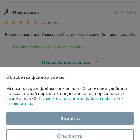
Покупатель
07.12.2025
Отлично
Красивая копилка. Упаковано было очень хорошо, большое спасибо.
Сделка подтверждена через корзину
Показать все отзывы
Обработка файлов cookie
О нас
Мы используем файлы cookies для обеспечения удобства
пользователей портала и предоставления персональных
Контакты
рекомендаций.
Вы можете настроить файлы cookies или
отключить их.
Доставка и оплата
Принять
График работы
Отклонить