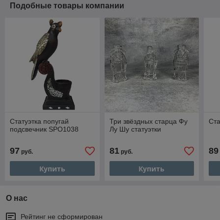
Подобные товары компании
Статуэтка попугай
Три звёздных старца Фу
Ста
подсвечник SPO1038
Лу Шу статуэтки
97
81
89
руб.
руб.
Купить
Купить
О нас
Рейтинг не сформирован