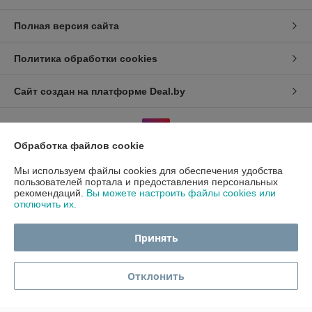
Полная версия сайта
Политика обработки cookies
Сайт создан на платформе Deal.by
Обработка файлов cookie
Мы используем файлы cookies для обеспечения удобства
пользователей портала и предоставления персональных
Информация для покупателя
рекомендаций.
Вы можете настроить файлы cookies или
отключить их.
Индивидуальный предприниматель:
ИП Гавриленко Светлана
Михайловна
Пушкина 22а/5
Принять
Регистрационный номер ЕГР: 490689198
УНП: 490689198
Отклонить
Регистрационный орган: Администрация центрального района
г.Гомеля