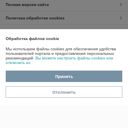
Полная версия сайта
Политика обработки cookies
Сайт создан на платформе Deal.by
Обработка файлов cookie
Мы используем файлы cookies для обеспечения удобства
пользователей портала и предоставления персональных
рекомендаций.
Вы можете настроить файлы cookies или
отключить их.
Информация для покупателя
Принять
Индивидуальный предприниматель:
ИП Гавриленко Светлана
Михайловна
Пушкина 22а/5
Отклонить
Регистрационный номер ЕГР: 490689198
УНП: 490689198
Регистрационный орган: Администрация центрального района
г.Гомеля
Дата регистрации компании: 30.06.2010