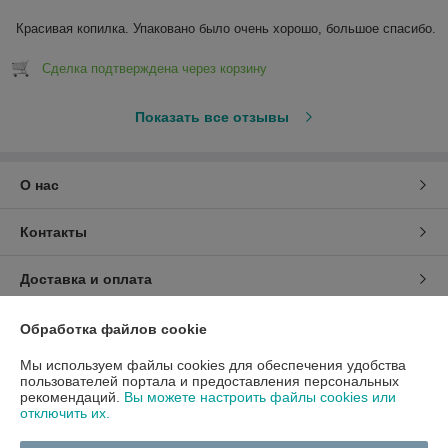
Красивая копилка. Упаковано было очень хорошо, большое спасибо.
Сделка подтверждена через корзину
Показать все отзывы
О нас
Контакты
Доставка и оплата
График работы
Обработка файлов cookie
Мы используем файлы cookies для обеспечения удобства
Полная версия сайта
пользователей портала и предоставления персональных
рекомендаций.
Вы можете настроить файлы cookies или
отключить их.
Политика обработки cookies