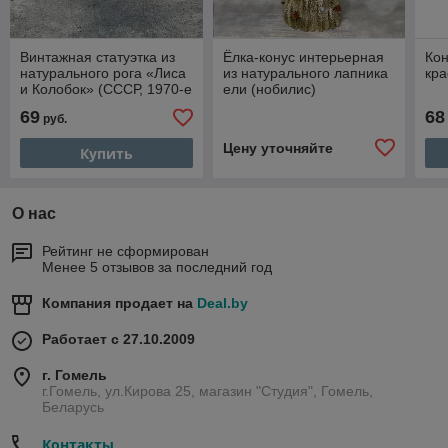
Винтажная статуэтка из
Ёлка-конус интерьерная
Кон
натурального рога «Лиса
из натурального лапника
кра
и Колобок» (СССР, 1970-е
ели (нобилис)
гг.) — подарок с живой
69
68
руб.
историей
Цену уточняйте
Купить
О нас
Рейтинг не сформирован
Менее 5 отзывов за последний год
Компания продает на
Deal.by
Работает с 27.10.2009
г. Гомель
г.Гомель, ул.Кирова 25, магазин "Студия", Гомель,
Беларусь
Контакты