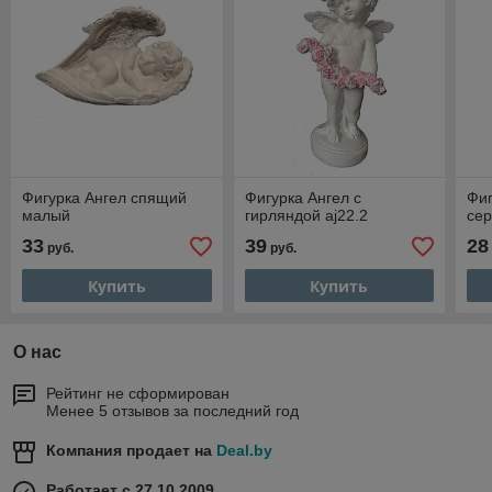
Фигурка Ангел спящий
Фигурка Ангел с
Фиг
малый
гирляндой aj22.2
сер
33
39
28
руб.
руб.
Купить
Купить
О нас
Рейтинг не сформирован
Менее 5 отзывов за последний год
Компания продает на
Deal.by
Работает с 27.10.2009