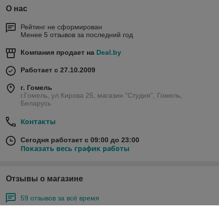
О нас
Рейтинг не сформирован
Менее 5 отзывов за последний год
Компания продает на
Deal.by
Работает с 27.10.2009
г. Гомель
г.Гомель, ул.Кирова 25, магазин "Студия", Гомель,
Беларусь
Контакты
Сегодня работает с 09:00 до 23:00
Показать весь график работы
Отзывы о магазине
59 отзывов за всё время
Покупатель
03.04.2026