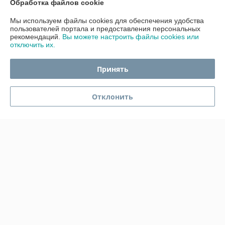
Обработка файлов cookie
Отлично
Мы используем файлы cookies для обеспечения удобства
пользователей портала и предоставления персональных
Сделка подтверждена через корзину
рекомендаций.
Вы можете настроить файлы cookies или
отключить их.
Покупатель
07.12.2025
Принять
Отлично
Отклонить
Красивая копилка. Упаковано было очень хорошо, большое спасибо.
Сделка подтверждена через корзину
Показать все отзывы
О нас
Контакты