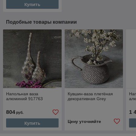
Купить
Подобные товары компании
Напольная ваза
Кувшин-ваза плетёная
Нап
алюминий 917763
декоративная Grey
ал
804
1 
руб.
Цену уточняйте
Купить