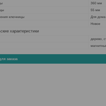
цы
360 мм
ицы
55 мм
нения ключницы
Для дома
Новое
ские характеристики
дерево, с
магнитны
ля заказа