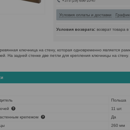
+375 (29) 656-10-47
Условия оплаты и доставки
График
возврат товара в
ревянная ключница на стену, которая одновременно является рамк
ей. На задней стенке две петли для крепления ключницы на стену. 
ки
дитель
Польша
лючей
11 шт.
настенным крепежом
Да
цы
260 мм