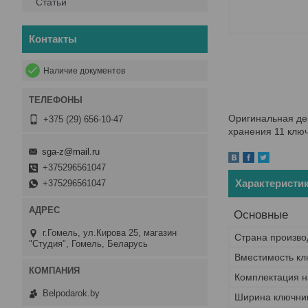
Статьи
Контакты
Наличие документов
Оригинальная де
+375 (29) 656-10-47
хранения 11 ключ
sga-z@mail.ru
+375296561047
Характеристи
+375296561047
Основные
г.Гомель, ул.Кирова 25, магазин
Страна произво
"Студия", Гомель, Беларусь
Вместимость к
Комплектация 
Belpodarok.by
Ширина ключни