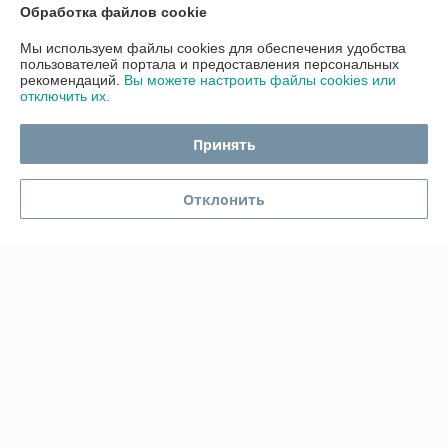
Обработка файлов cookie
Контакты
Мы используем файлы cookies для обеспечения удобства
пользователей портала и предоставления персональных
рекомендаций.
Вы можете настроить файлы cookies или
Доставка и оплата
отключить их.
График работы
Принять
Полная версия сайта
Отклонить
Политика обработки cookies
Сайт создан на платформе Deal.by
Информация для покупателя
Индивидуальный предприниматель:
ИП Гавриленко Светлана