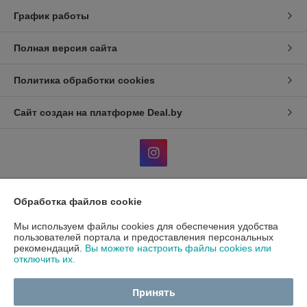
График работы
Полная версия сайта
Политика обработки cookies
Сайт создан на платформе Deal.by
Обработка файлов cookie
Информация для покупателя
Мы используем файлы cookies для обеспечения удобства
Индивидуальный предприниматель:
ИП Гавриленко Светлана
Михайловна
пользователей портала и предоставления персональных
Пушкина 22а/5
рекомендаций.
Вы можете настроить файлы cookies или
отключить их.
Регистрационный номер ЕГР: 490689198
УНП: 490689198
Принять