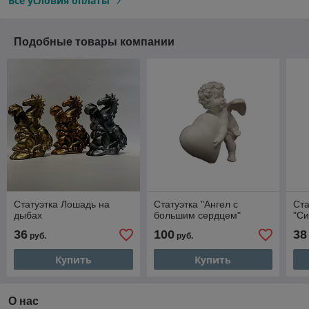
Все условия оплаты
Подобные товары компании
Статуэтка Лошадь на
Статуэтка "Ангел с
Ста
дыбах
большим сердцем"
"С
36
100
38
руб.
руб.
Купить
Купить
О нас