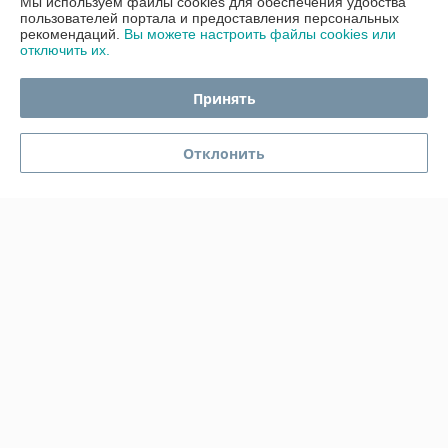
Мы используем файлы cookies для обеспечения удобства
пользователей портала и предоставления персональных
Покупатель
07.12.2025
рекомендаций.
Вы можете настроить файлы cookies или
отключить их.
Отлично
Принять
Красивая копилка. Упаковано было очень хорошо, большое спасибо.
Сделка подтверждена через корзину
Отклонить
Показать все отзывы
О нас
Контакты
Доставка и оплата
График работы
Полная версия сайта