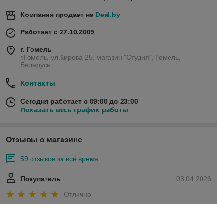
Компания продает на
Deal.by
Работает с 27.10.2009
г. Гомель
г.Гомель, ул.Кирова 25, магазин "Студия", Гомель,
Беларусь
Контакты
Сегодня работает с 09:00 до 23:00
Показать весь график работы
Отзывы о магазине
59 отзывов за всё время
Покупатель
03.04.2026
Отлично
Сделка подтверждена через корзину