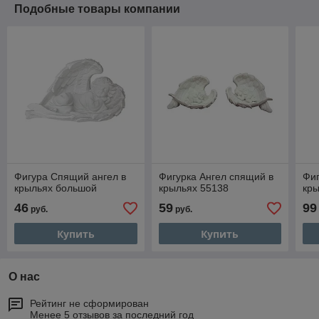
Подобные товары компании
Фигура Спящий ангел в
Фигурка Ангел спящий в
Фиг
крыльях большой
крыльях 55138
кр
46
59
99
руб.
руб.
Купить
Купить
О нас
Рейтинг не сформирован
Менее 5 отзывов за последний год