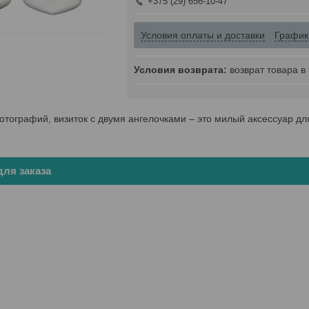
+375 (29) 656-10-47
Условия оплаты и доставки
График
возврат товара в
тографий, визиток с двумя ангелочками – это милый аксессуар для
ля заказа