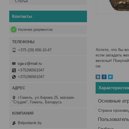
Статьи
Контакты
Наличие документов
Хотите, что бы в
+375 (29) 656-10-47
если загадать же
веселья! Покупай
sga-z@mail.ru
см.
+375296561047
+375296561047
Характеристи
г.Гомель, ул.Кирова 25, магазин
Основные ат
"Студия", Гомель, Беларусь
Страна произво
Пользователь
Belpodarok.by
Глубина