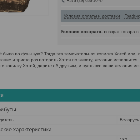
+375 (29) 656-10-47
Условия оплаты и доставки
График
возврат товара в
сё было по фэн-шую? Тогда эта замечательная копилка Хотей или, к
лание и триста раз потереть Хотея по животу, желание исполнится.
те копилку Хотей, дарите её друзьям, и пусть все ваши желания ис
ки
рибуты
дитель
Беларусь
ские характеристики
180