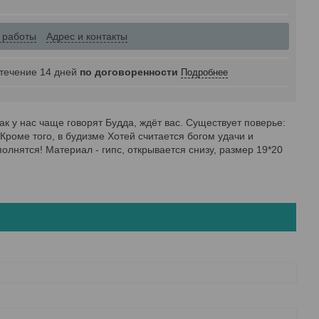
 работы
Адрес и контакты
 течение 14 дней
по договоренности
Подробнее
ак у нас чаще говорят Будда, ждёт вас. Существует поверье:
 Кроме того, в будизме Хотей считается богом удачи и
полнятся! Материал - гипс, открывается снизу, размер 19*20