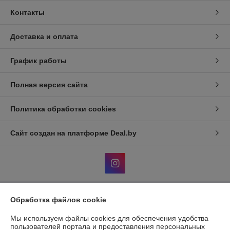
Контакты
Доставка и оплата
График работы
Полная версия сайта
Политика обработки cookies
Сайт создан на платформе Deal.by
Обработка файлов cookie
Информация для покупателя
Мы используем файлы cookies для обеспечения удобства
Индивидуальный предприниматель:
ИП Гавриленко Светлана
Михайловна
пользователей портала и предоставления персональных