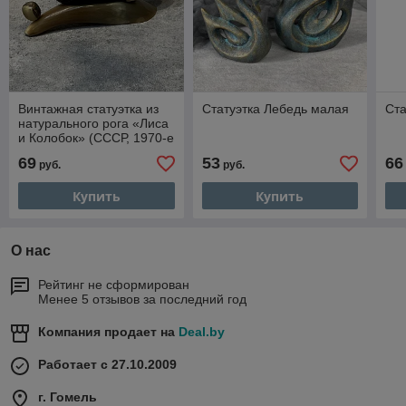
Винтажная статуэтка из
Статуэтка Лебедь малая
Ста
натурального рога «Лиса
и Колобок» (СССР, 1970-е
гг.) — подарок с живой
69
53
66
руб.
руб.
историей
Купить
Купить
О нас
Рейтинг не сформирован
Менее 5 отзывов за последний год
Компания продает на
Deal.by
Работает с 27.10.2009
г. Гомель