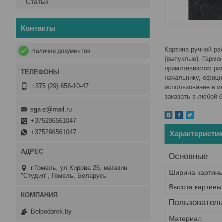
Статьи
Контакты
Картина ручной ра
Наличие документов
(выпуклые). Гармо
примитивизмом рис
начальнику, офици
+375 (29) 656-10-47
использование в и
заказать в любой 
sga-z@mail.ru
+375296561047
+375296561047
Характеристи
Основные
г.Гомель, ул.Кирова 25, магазин
Ширина картин
"Студия", Гомель, Беларусь
Высота картины
Пользователь
Belpodarok.by
Материал