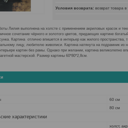
возврат товара в
боты Лилия выполнена на холсте с применением акриловых красок и тек
ничное сочетание чёрного и золотого цветов, придающих картине богаты
унка. Картина отлично впишется в интерьер как жилого пространства, т
альному лицу, любителю живописи. Картина натянута на подрамник из н
нтерьере картин без рамы. Однако при желании, картина великолепно в
багетной мастерской. Размер картины 60*80*2,8см.
ки
ы
60 см
80 см
ские характеристики
холст, ак