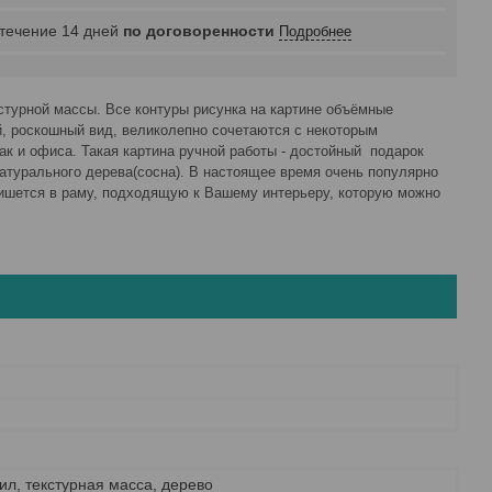
 течение 14 дней
по договоренности
Подробнее
стурной массы. Все контуры рисунка на картине объёмные
й, роскошный вид, великолепно сочетаются с некоторым
ак и офиса. Такая картина ручной работы - достойный подарок
атурального дерева(сосна). В настоящее время очень популярно
пишется в раму, подходящую к Вашему интерьеру, которую можно
рил, текстурная масса, дерево