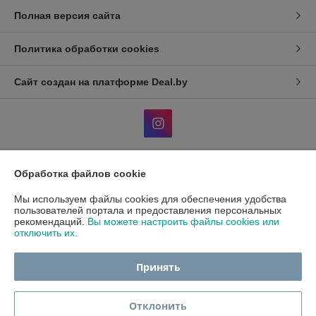
Полная версия сайта
Политика обработки cookies
Сайт создан на платформе Deal.by
Обработка файлов cookie
Информация для покупателя
Индивидуальный предприниматель:
ИП Гавриленко Светлана
Мы используем файлы cookies для обеспечения удобства
Михайловна
пользователей портала и предоставления персональных
Пушкина 22а/5
рекомендаций.
Вы можете настроить файлы cookies или
отключить их.
Регистрационный номер ЕГР: 490689198
УНП: 490689198
Принять
Регистрационный орган: Администрация центрального района
г.Гомеля
Отклонить