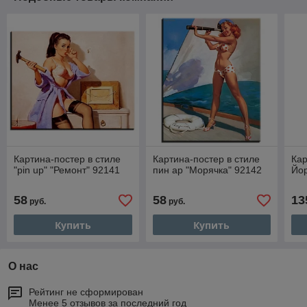
Картина-постер в стиле
Картина-постер в стиле
Кар
"pin up" "Ремонт" 92141
пин ар "Морячка" 92142
Йор
58
58
13
руб.
руб.
Купить
Купить
О нас
Рейтинг не сформирован
Менее 5 отзывов за последний год