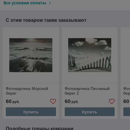
Все условия оплаты
С этим товаром также заказывают
Фотокартина Морской
Фотокартина Песчаный
Фо
берег
берег 2
бер
60
60
60
руб.
руб.
Купить
Купить
Подобные товары компании