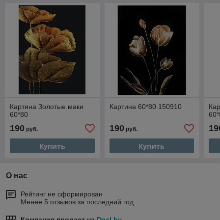
Картина Золотые маки
Картина 60*80 150910
Кар
60*80
60*
190
190
19
руб.
руб.
Купить
Купить
О нас
Рейтинг не сформирован
Менее 5 отзывов за последний год
Компания продает на
Deal.by