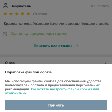
Покупатель
07.12.2025
Отлично
Красивая копилка. Упаковано было очень хорошо, большое спасибо.
Сделка подтверждена через корзину
Показать все отзывы
О нас
Обработка файлов cookie
Контакты
Мы используем файлы cookies для обеспечения удобства
пользователей портала и предоставления персональных
Доставка и оплата
рекомендаций.
Вы можете настроить файлы cookies или
отключить их.
График работы
Принять
Полная версия сайта