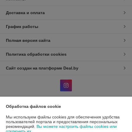
Доставка и оплата
График работы
Полная версия сайта
Политика обработки cookies
Сайт создан на платформе Deal.by
Обработка файлов cookie
Информация для покупателя
Мы используем файлы cookies для обеспечения удобства
Индивидуальный предприниматель:
ИП Гавриленко Светлана
Михайловна
пользователей портала и предоставления персональных
Пушкина 22а/5
рекомендаций.
Вы можете настроить файлы cookies или
отключить их.