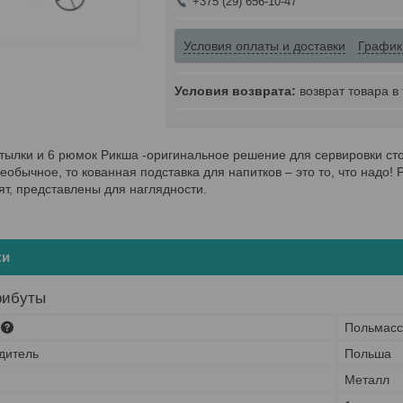
+375 (29) 656-10-47
Условия оплаты и доставки
График
возврат товара в
тылки и 6 рюмок Рикша -оригинальное решение для сервировки стол
еобычное, то кованная подставка для напитков – это то, что надо!
ят, представлены для наглядности.
ки
рибуты
Польмасс
дитель
Польша
Металл