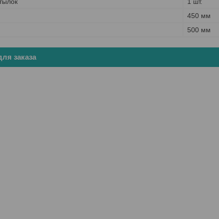
тылок
1 шт.
450 мм
500 мм
ля заказа