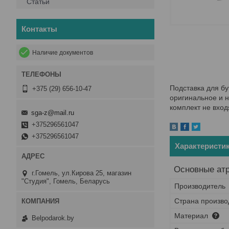
Статьи
Контакты
Наличие документов
Подставка для бу
+375 (29) 656-10-47
оригинальное и н
комплект не вход
sga-z@mail.ru
+375296561047
+375296561047
Характеристи
Основные ат
г.Гомель, ул.Кирова 25, магазин
"Студия", Гомель, Беларусь
Производитель
Страна произво
Материал
Belpodarok.by