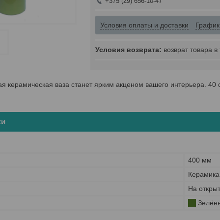
+375 (29) 656-10-47
Условия оплаты и доставки
График
возврат товара в
я керамическая ваза станет ярким акценом вашего интерьера. 40 
ки
400 мм
Керамика
На откры
Зелён