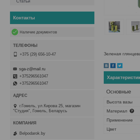
Статьи
Контакты
Наличие документов
Зеленая глянцева
+375 (29) 656-10-47
sga-z@mail.ru
+375296561047
Характеристи
+375296561047
Основные
Высота вазы
г.Гомель, ул.Кирова 25, магазин
"Студия", Гомель, Беларусь
Материал
Применение
Цвет
Belpodarok.by