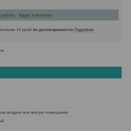
 работы
Адрес и контакты
 течение 14 дней
по договоренности
Подробнее
см.
том воздухе или внутри помещения
ый