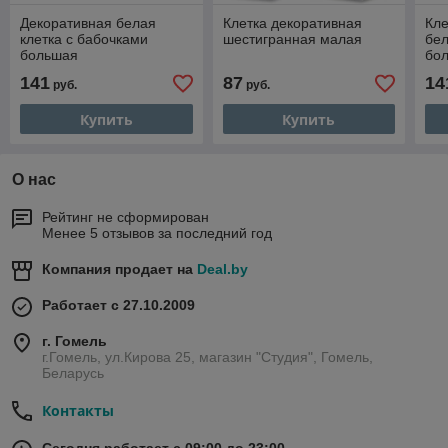
Декоративная белая
Клетка декоративная
Кле
клетка с бабочками
шестигранная малая
бел
большая
бо
141
87
14
руб.
руб.
Купить
Купить
О нас
Рейтинг не сформирован
Менее 5 отзывов за последний год
Компания продает на
Deal.by
Работает с 27.10.2009
г. Гомель
г.Гомель, ул.Кирова 25, магазин "Студия", Гомель,
Беларусь
Контакты