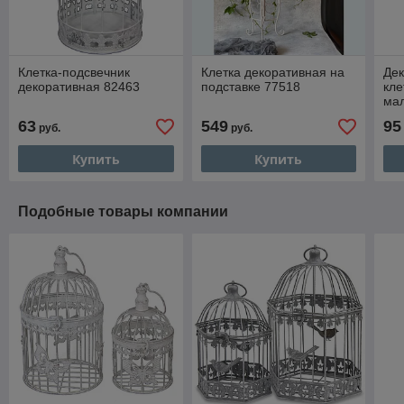
Клетка-подсвечник
Клетка декоративная на
Дек
декоративная 82463
подставке 77518
кле
ма
63
549
95
руб.
руб.
Купить
Купить
Подобные товары компании