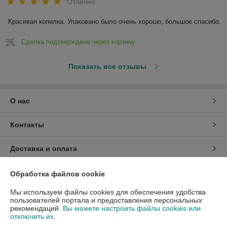
Отлично
Красивая копилка. Упаковано было очень хорошо, большое спасибо.
Сделка подтверждена через корзину
Показать все отзывы
О нас
Контакты
Доставка и оплата
График работы
Обработка файлов cookie
Мы используем файлы cookies для обеспечения удобства
Полная версия сайта
пользователей портала и предоставления персональных
рекомендаций.
Вы можете настроить файлы cookies или
отключить их.
Политика обработки cookies