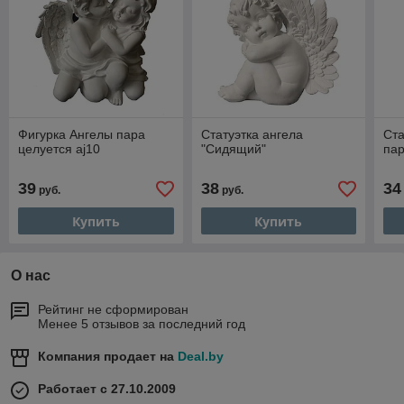
Фигурка Ангелы пара
Статуэтка ангела
Ста
целуется aj10
"Сидящий"
пар
39
38
34
руб.
руб.
Купить
Купить
О нас
Рейтинг не сформирован
Менее 5 отзывов за последний год
Компания продает на
Deal.by
Работает с 27.10.2009