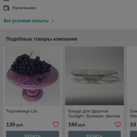
Наличными
Все условия оплаты
Подобные товары компании
Тортовница Lilu
Блюдо для фруктов
Блю
Sunlight, Богемия, винтаж
Уз
135
180
33
руб.
руб.
Купить
Купить