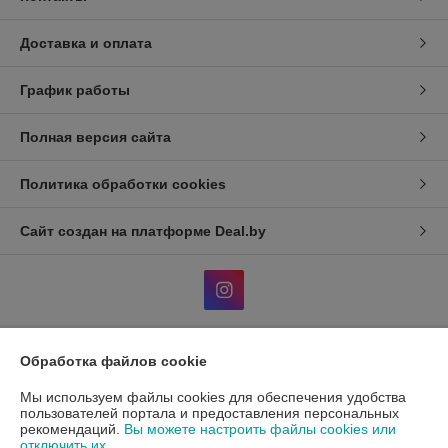
Доставка и оплата
График работы
Полная версия сайта
Политика обработки cookies
Сайт создан на платформе Deal.by
Обработка файлов cookie
Информация для покупателя
Мы используем файлы cookies для обеспечения удобства
Индивидуальный предприниматель:
ИП Гавриленко Светлана
Михайловна
пользователей портала и предоставления персональных
Пушкина 22а/5
рекомендаций.
Вы можете настроить файлы cookies или
отключить их.