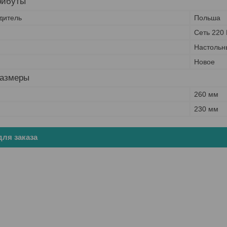
рибуты
дитель
Польша
Сеть 220 
Настольн
Новое
размеры
260 мм
230 мм
ля заказа