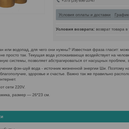
+375 (29) 656-10-47
Условия оплаты и доставки
График
возврат товара в
 или водопад, для чего они нужны? Известная фраза гласит: можно
о не просто так. Текущая вода успокаивающе воздействует на чело
ную системы, позволяет абстрагироваться от насущных проблем, 
учении фэн-шуй вода - источник жизненной энергии Ши. Поэтому 
 благополучие, здоровье и счастье. Важно так же правильно расп
нтернет.
от сети 220V.
мика, размер — 26*23 см.
ки