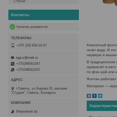
Статьи
Контакты
Наличие документов
Комнатный фонтан
+375 (29) 656-10-47
течёт вода. И эт
нервную и мышеч
sga-z@mail.ru
В традиционном 
+375296561047
привлечёт в него
+375296561047
по фэн-шуй или и
Фонтан работает 
Материал — кера
г.Гомель, ул.Кирова 25, магазин
"Студия", Гомель, Беларусь
Характеристи
Belpodarok.by