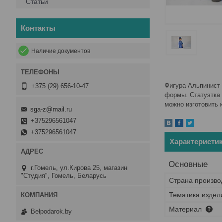
Статьи
Контакты
Наличие документов
Фигура
Альпинист 
+375 (29) 656-10-47
формы. Статуэтка 
можно изготовить 
sga-z@mail.ru
+375296561047
+375296561047
Характеристи
Основные
г.Гомель, ул.Кирова 25, магазин
"Студия", Гомель, Беларусь
Страна произво
Тематика издел
Материал
Belpodarok.by