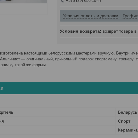
+375 (29) 656-10-47
Условия оплаты и доставки
График
возврат товара в
изготовлена настоящими белорусскими мастерами вручную. Внутри имее
Альпинист ― оригинальный, прикольный подарок спортсмену, тренеру, 
копилку такой же формы.
ки
дитель
Беларусь
ия
Спорт
Керамика