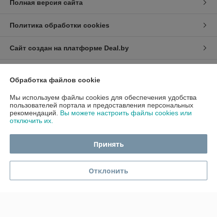
Полная версия сайта
Политика обработки cookies
Сайт создан на платформе Deal.by
Обработка файлов cookie
Мы используем файлы cookies для обеспечения удобства
пользователей портала и предоставления персональных
рекомендаций.
Вы можете настроить файлы cookies или
Информация для покупателя
отключить их.
Индивидуальный предприниматель:
ИП Гавриленко Светлана
Михайловна
Пушкина 22а/5
Принять
Регистрационный номер ЕГР: 490689198
Отклонить
УНП: 490689198
Регистрационный орган: Администрация центрального района
г.Гомеля
Дата регистрации компании: 30.06.2010