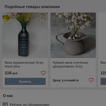
Подобные товары компании
Ваза керамическая Gray-
Кувшин-ваза плетёная
Ваз
black-blue
декоративная Grey
116
11
руб.
Цену уточняйте
Купить
О нас
Рейтинг не сформирован