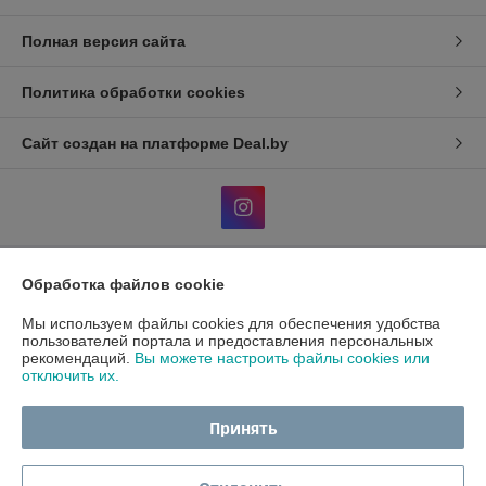
Полная версия сайта
Политика обработки cookies
Сайт создан на платформе Deal.by
Обработка файлов cookie
Информация для покупателя
Мы используем файлы cookies для обеспечения удобства
Индивидуальный предприниматель:
ИП Гавриленко Светлана
Михайловна
пользователей портала и предоставления персональных
Пушкина 22а/5
рекомендаций.
Вы можете настроить файлы cookies или
отключить их.
Регистрационный номер ЕГР: 490689198
УНП: 490689198
Принять
Регистрационный орган: Администрация центрального района
г.Гомеля