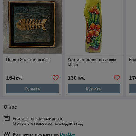
Панно Золотая рыбка
Картина-панно на доске
Кар
Маки
164
130
17
руб.
руб.
Купить
Купить
О нас
Рейтинг не сформирован
Менее 5 отзывов за последний год
Компания продает на
Deal.by