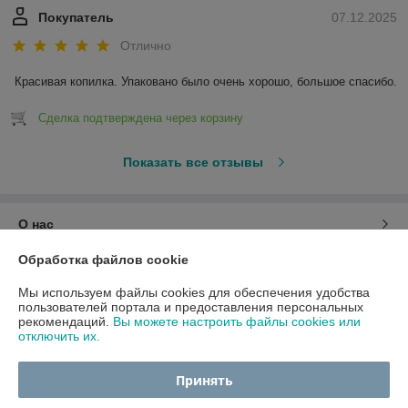
Покупатель
07.12.2025
Отлично
Красивая копилка. Упаковано было очень хорошо, большое спасибо.
Сделка подтверждена через корзину
Показать все отзывы
О нас
Обработка файлов cookie
Контакты
Мы используем файлы cookies для обеспечения удобства
пользователей портала и предоставления персональных
Доставка и оплата
рекомендаций.
Вы можете настроить файлы cookies или
отключить их.
График работы
Принять
Полная версия сайта