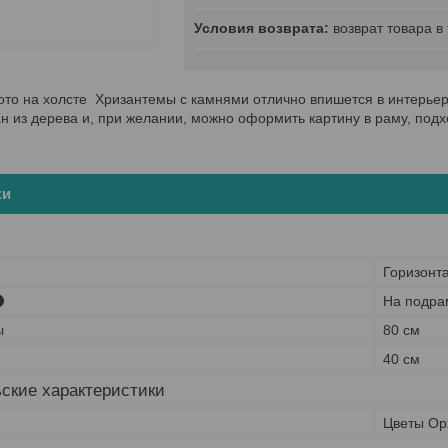
возврат товара в
то на холсте Хризантемы с камнями отлично впишется в интерьер 
н из дерева и, при желании, можно оформить картину в раму, под
ки
Горизонт
На подра
ы
80 см
40 см
ские характеристики
Цветы Ор