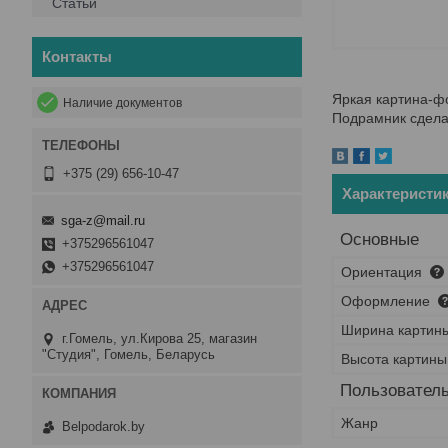
Статьи
Контакты
Яркая картина-фо
Наличие документов
Подрамник сдела
+375 (29) 656-10-47
Характеристи
sga-z@mail.ru
Основные
+375296561047
+375296561047
Ориентация
Оформление
Ширина картин
г.Гомель, ул.Кирова 25, магазин
"Студия", Гомель, Беларусь
Высота картины
Пользователь
Жанр
Belpodarok.by