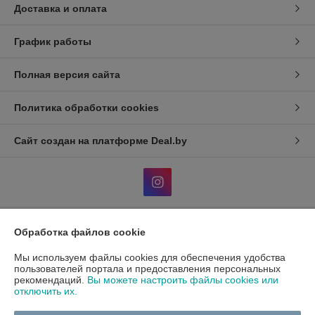
Доставка и оплата
График работы
Полная версия сайта
Политика обработки cookies
Сайт создан на платформе Deal.by
Обработка файлов cookie
Информация для покупателя
Мы используем файлы cookies для обеспечения удобства
Индивидуальный предприниматель:
ИП Гавриленко Светлана
Михайловна
пользователей портала и предоставления персональных
Пушкина 22а/5
рекомендаций.
Вы можете настроить файлы cookies или
отключить их.
Регистрационный номер ЕГР: 490689198