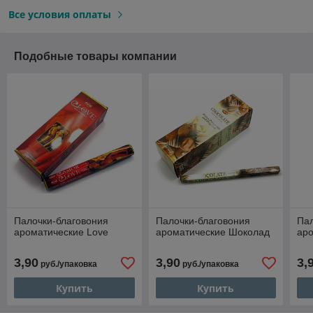
Все условия оплаты
Подобные товары компании
Палочки-благовония
Палочки-благовония
Пал
ароматические Love
ароматические Шоколад
ар
3,90
3,90
3,
руб./упаковка
руб./упаковка
Купить
Купить