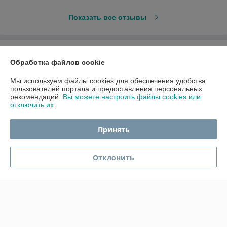
Показать все отзывы
О нас
Обработка файлов cookie
Контакты
Мы используем файлы cookies для обеспечения удобства
пользователей портала и предоставления персональных
рекомендаций.
Вы можете настроить файлы cookies или
Доставка и оплата
отключить их.
График работы
Принять
Полная версия сайта
Отклонить
Политика обработки cookies
Сайт создан на платформе Deal.by