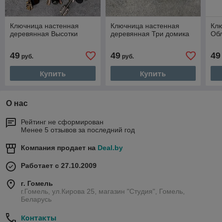
Ключница настенная
Ключница настенная
Кл
деревянная Высотки
деревянная Три домика
Об
49
49
49
руб.
руб.
Купить
Купить
О нас
Рейтинг не сформирован
Менее 5 отзывов за последний год
Компания продает на
Deal.by
Работает с 27.10.2009
г. Гомель
г.Гомель, ул.Кирова 25, магазин "Студия", Гомель,
Беларусь
Контакты