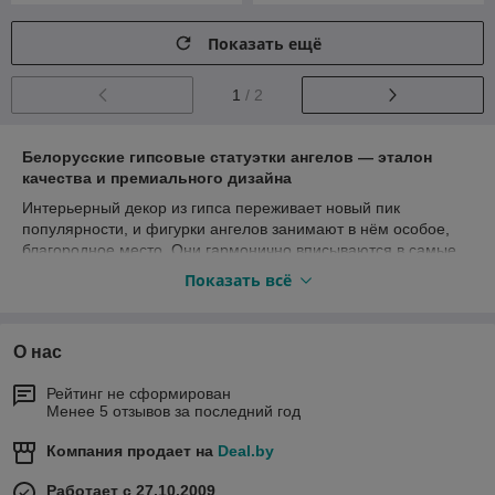
Показать ещё
1
/ 2
Белорусские гипсовые статуэтки ангелов — эталон
качества и премиального дизайна
Интерьерный декор из гипса переживает новый пик
популярности, и фигурки ангелов занимают в нём особое,
благородное место. Они гармонично вписываются в самые
разные дизайнерские направления — от классики, прованса
Показать всё
и арт-деко до современного минимализма и скандинавского
стиля.
Почему стоит купить гипсового ангела на
О нас
Belpodarok.by?
Рейтинг не сформирован
Выбирая декоративные скульптуры в нашем каталоге, вы
Менее 5 отзывов за последний год
получаете интерьерный декор премиального уровня. Мы
напрямую сотрудничаем с лучшими производителями
Компания продает на
Deal.by
Беларуси, что позволяет гарантировать безупречные
характеристики каждого изделия:
Работает с 27.10.2009