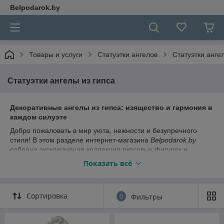
Belpodarok.by
Товары и услуги
Статуэтки ангелов
Статуэтки анге
Статуэтки ангелы из гипса
Декоративные ангелы из гипса: изящество и гармония в
каждом силуэте
Добро пожаловать в мир уюта, нежности и безупречного
стиля! В этом разделе интернет-магазина
Belpodarok.by
собрана эксклюзивная коллекция гипсовых фигурок и
статуэток ангелов. Скульптуры милых херувимов, спящих
Показать всё
ангелочков и величественных хранителей с крыльями станут
идеальным украшением для вашего интерьера,
оригинальным подарком для близких или символичным
Сортировка
0
Фильтры
оберегом для дома.
Мы гордимся тем, что предлагаем продукцию ведущих
белорусских мастеров. Каждое изделие — это результат