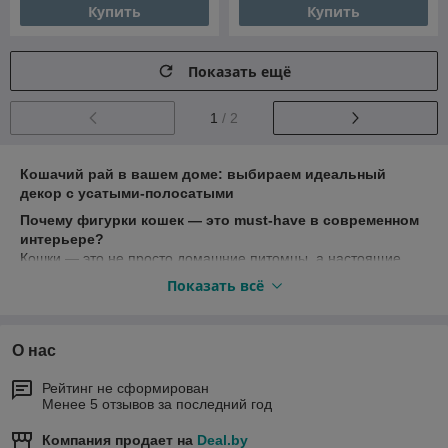
Купить
Купить
Показать ещё
1
/ 2
Кошачий рай в вашем доме: выбираем идеальный
декор с усатыми-полосатыми
Почему фигурки кошек — это must-have в современном
интерьере?
Кошки — это не просто домашние питомцы, а настоящие
символы уюта, независимости и магии. Дизайнеры всего
Показать всё
мира уже давно используют образ грациозных хищников для
создания неповторимой атмосферы в доме. В нашем
магазине вы найдете огромный выбор подарков и предметов
О нас
интерьера с кошачьей тематикой, которые удовлетворят
запросы даже самых взыскательных покупателей. Давайте
Рейтинг не сформирован
разберем, какие тренды сейчас правят балом и что можно
Менее 5 отзывов за последний год
приобрести для себя или в подарок заядлому кошатнику.
Тренд 2025: возвращение к истокам с
Компания продает на
Deal.by