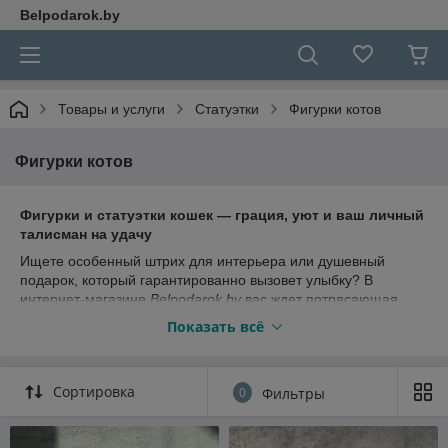
Belpodarok.by
Товары и услуги
Статуэтки
Фигурки котов
Фигурки котов
Фигурки и статуэтки кошек — грация, уют и ваш личный
талисман на удачу
Ищете особенный штрих для интерьера или душевный
подарок, который гарантированно вызовет улыбку? В
интернет-магазине
Belpodarok.by
вас ждет потрясающая
коллекция декоративных фигурок котов и кошек! От изящных
Показать всё
интерьерных статуэток, воплощающих истинную кошачью
грацию, до харизматичных, забавных персонажей, которые
мгновенно поднимают настроение — у нас есть «мяукающее
Сортировка
0
Фильтры
счастье» на любой вкус, цвет и кошелек.
Кошка испокон веков считается символом домашнего очага,
благополучия и защиты от невзгод. В нашем каталоге