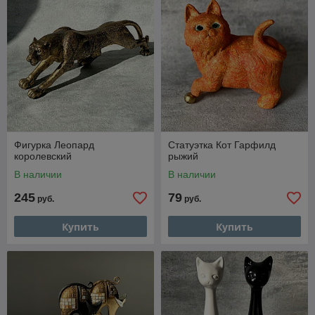
представлены изделия из качественной керамики,
полистоуна и гипса от проверенных производителей. Каждая
деталь — от усов до кончика хвоста — проработана с
любовью и вниманием. Выбирайте свой идеальный
талисман, добавляйте уюта в дом и радуйте близких
стильными сувенирами. Заказать и купить фигурку кота в
Минске с доставкой по всей Беларуси можно прямо сейчас
— просто выберите своего любимца из каталога ниже!
Фигурка Леопард
Статуэтка Кот Гарфилд
королевский
рыжий
В наличии
В наличии
245
79
руб.
руб.
Купить
Купить